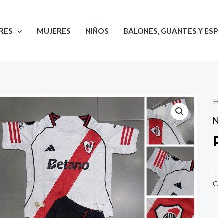
RES
MUJERES
NIÑOS
BALONES, GUANTES Y ESP
H
N
C