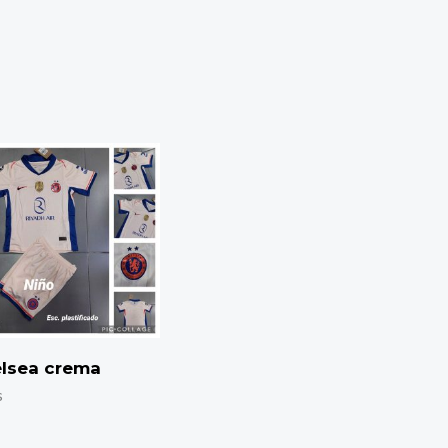
lsea crema
s