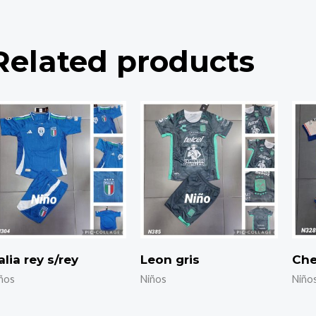
Related products
alia rey s/rey
Leon gris
Che
ños
Niños
Niño