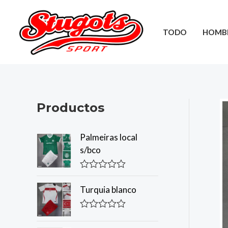
Ir
al
TODO
HOMB
contenido
Productos
Palmeiras local
s/bco
R
a
Turquia blanco
t
e
d
R
0
a