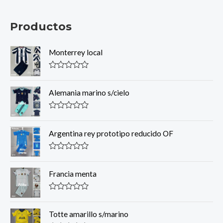
Productos
Monterrey local
R
a
t
Alemania marino s/cielo
e
d
0
R
o
a
u
t
Argentina rey prototipo reducido OF
t
e
o
d
f
0
R
5
o
a
u
t
Francia menta
t
e
o
d
f
0
R
5
o
a
u
t
Totte amarillo s/marino
t
e