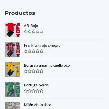
Productos
AB-Rojo
R
a
t
Frankfurt rojo c/negro
e
d
0
R
o
a
u
t
Borussia amarillo cuello bco
t
e
o
d
f
0
R
5
o
a
u
t
Portugal verde
t
e
o
d
f
0
R
5
o
a
u
t
Milán visita sbco
t
e