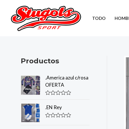
Ir
al
TODO
HOMB
contenido
Productos
.America azul c/rosa
OFERTA
R
a
.EN Rey
t
e
d
R
0
a