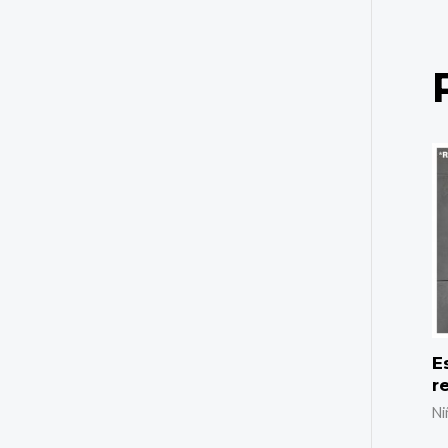
E
r
Ni