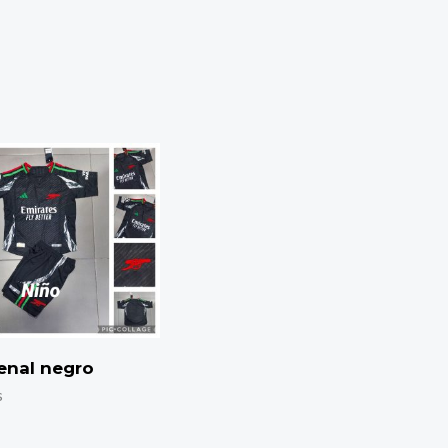
enal negro
s