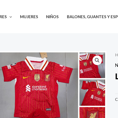
RES
MUJERES
NIÑOS
BALONES, GUANTES Y ESP
H
N
C