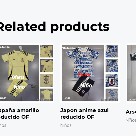
Related products
spaña amarillo
Japon anime azul
Ars
educido OF
reducido OF
Niño
ños
Niños