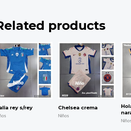
Related products
Hol
alia rey s/rey
Chelsea crema
nar
ños
Niños
Niño