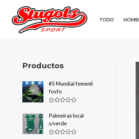
Ir
al
TODO
HOMB
contenido
Productos
#5 Mundial femenil
fosfo
R
a
Palmeiras local
t
s/verde
e
d
0