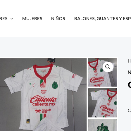
RES
MUJERES
NIÑOS
BALONES, GUANTES Y ESP
H
N
C