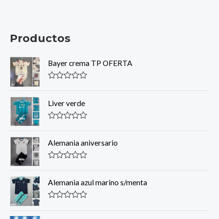
Productos
Bayer crema TP OFERTA
R
a
t
Liver verde
e
d
0
R
o
a
u
t
Alemania aniversario
t
e
o
d
f
0
R
5
o
a
u
t
Alemania azul marino s/menta
t
e
o
d
f
0
R
5
o
a
u