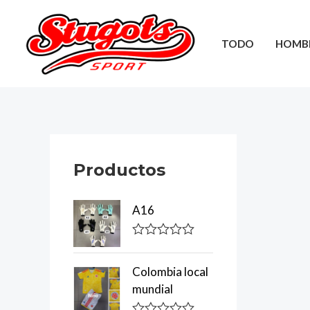
Ir
al
TODO
HOMB
contenido
Productos
A16
R
a
t
Colombia local
e
mundial
d
0